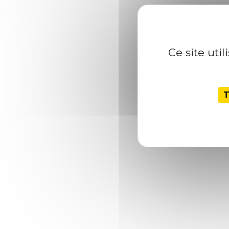
Ce site uti