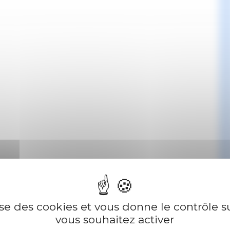
lise des cookies et vous donne le contrôle 
vous souhaitez activer