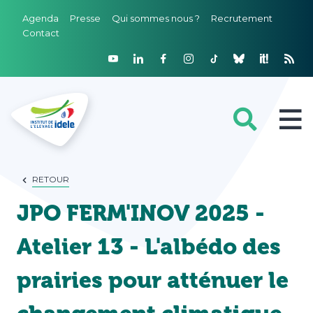
Agenda
Presse
Qui sommes nous ?
Recrutement
Contact
FILIÈRES
RETOUR
JPO FERM'INOV 2025 -
DOMAINES D'EXPERTISE
Atelier 13 - L'albédo des
PROJETS ET RÉSEAUX
prairies pour atténuer le
OUTILS