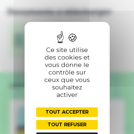
Documents à télécharger
GEREL - Fic
he techniqu
e n°2.pdf
Ce site utilise
979 Ko
des cookies et
vous donne le
contrôle sur
ceux que vous
Dans ce dossier
souhaitez
activer
TOUT ACCEPTER
[GEREL] L'ÉLEVAGE DES
GÉNISSES LAITIÈRES
TOUT REFUSER
Depuis le début des