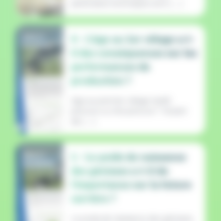
partenaires techniques sont [ ... ]
MULTI
4 - L’âge au 1er vêlage a-t-
FILIÈRES
il des conséquences sur les
25/08/2020
performances de
production ?
Age au premier vêlage tardif,
précoce ou très précoce ? Autant
de [ ... ]
MULTI
1 - Le poids de naissance
FILIÈRES
des génisses a-t-il de
25/08/2020
l'importance sur la future
carrière ?
Le poids de naissance des génisses