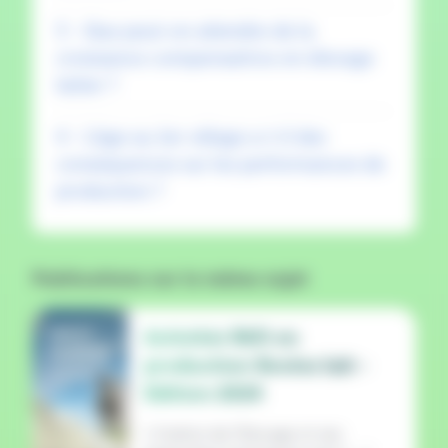
3 - Que peut-on attendre de la
croissance compensatrice en élevage
laitier ?
4 - L’âge au 1er vêlage a-t-il des
conséquences sur les performances de
production ?
Publications sur le même sujet
MULTI
Activités R&D en
FILIÈRES
production Bovins lait -
04/04/2024
Edition 2024
L'Institut de l'Elevage et ses