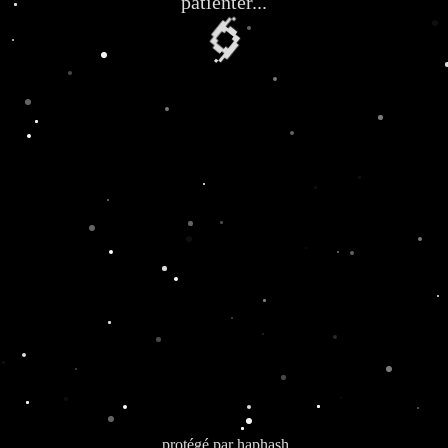
patienter...
🌀
protégé par
haphash