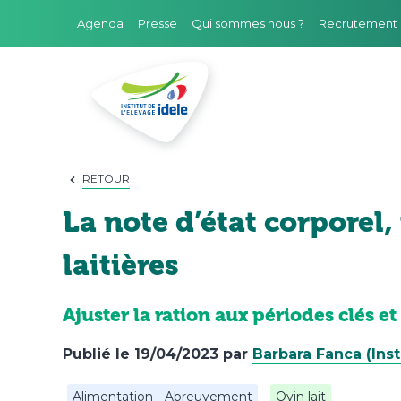
Agenda
Presse
Qui sommes nous ?
Recrutement
FILIÈRES
RETOUR
La note d’état corporel,
DOMAINES D'EXPERTISE
laitières
PROJETS ET RÉSEAUX
OUTILS
Ajuster la ration aux périodes clés e
PRESTATIONS
Publié le
19/04/2023
par
Barbara Fanca (Inst
FORMATIONS
Alimentation - Abreuvement
Ovin lait