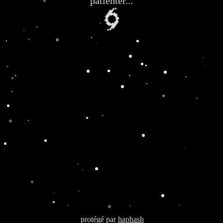
patienter...
🌀
protégé par
haphash