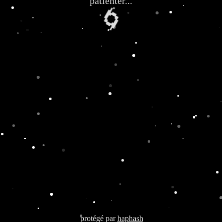
patienter...
🌀
protégé par
haphash