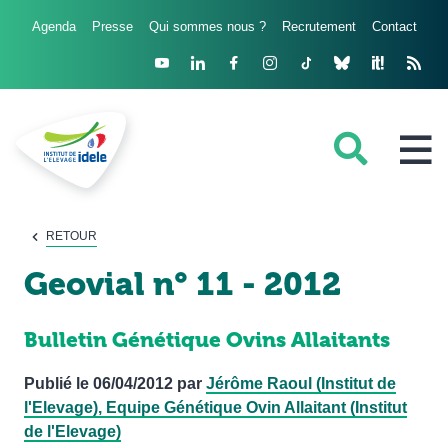
Agenda
Presse
Qui sommes nous ?
Recrutement
Contact
FILIÈRES
RETOUR
Geovial n° 11 - 2012
DOMAINES D'EXPERTISE
PROJETS ET RÉSEAUX
Bulletin Génétique Ovins Allaitants
OUTILS
Publié le
06/04/2012
par
Jérôme Raoul
(Institut de l'Elevage), Equipe Génétique Ovin