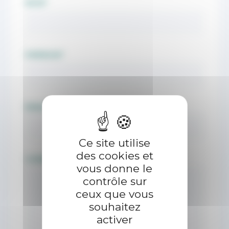
PRESTATIONS
NOM
*
FORMATIONS
PRÉNOM
*
EMAIL
*
Ce site utilise
des cookies et
COMMENTAIRES
*
vous donne le
contrôle sur
ceux que vous
souhaitez
activer