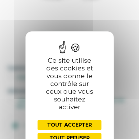
PRESTATIONS
FORMATIONS
Zahia
GASMI
COMPTABLE
Ce site utilise
des cookies et
Gestion financière et Comptable
vous donne le
Comptabilité
contrôle sur
Adresse(s)
ceux que vous
souhaitez
Maison Nationale des Eleveurs, 149 Rue de
Bercy, 75595 Paris cedex 12
activer
TOUT ACCEPTER
Contacter
TOUT REFUSER