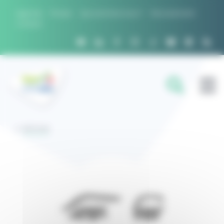
Panneau de gestion des cookies
Agenda
Presse
Qui sommes nous ?
Recrutement
Contact
FILIÈRES
RETOUR
DOMAINES D'EXPERTISE
PROJETS ET RÉSEAUX
OUTILS