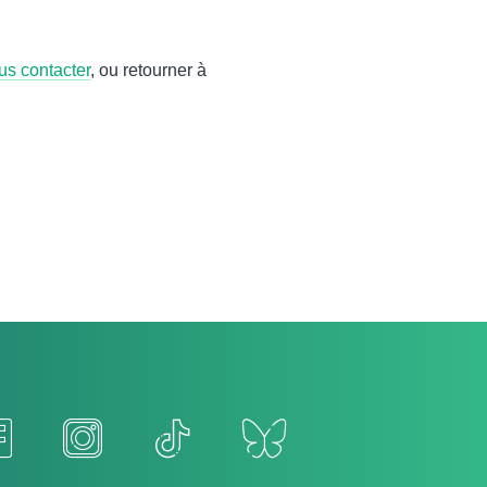
er.
uvez
nous contacter
, ou