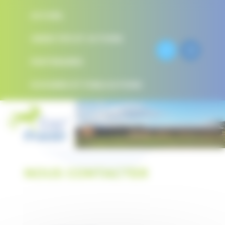
Panneau de gestion des cookies
ACCUEIL
OBJECTIFS ET ACTIONS
PARTENAIRES
DOSSIERS ET PUBLICATIONS
CAP'PRADEL
CONTACT
NOUS CONTACTER