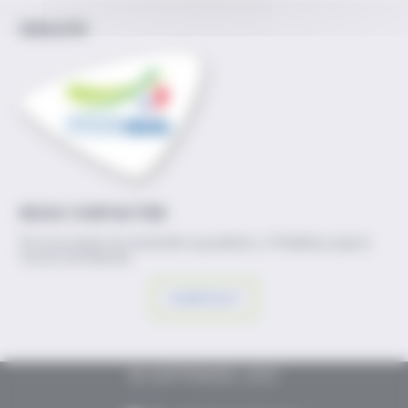
IDELE.FR
NOUS CONTACTER
Si vous avez la moindre question, n'hésitez pas à
nous contacter.
CONTACT
© CAP'PRADEL 2021