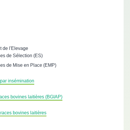
nstitut de l'Elevage
prises de Sélection (ES)
prises de Mise en Place (EMP)
lique par insémination
 en races bovines laitières (BGIAP)
A en races bovines laitières