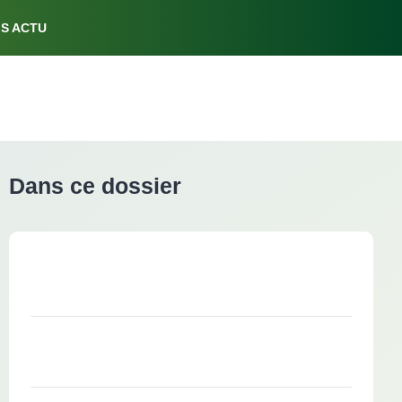
AYS EBIS ACTU
Dans ce dossier
Collection : Bilan des inséminations
animales bovines
Collection : Bilan génétique de
l'insémination animale en races bovines
laitières (BGIAP)