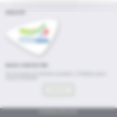
IDELE.FR
NOUS CONTACTER
Si vous avez la moindre question, n'hésitez pas à
nous contacter.
CONTACT
© RENOUER 2021