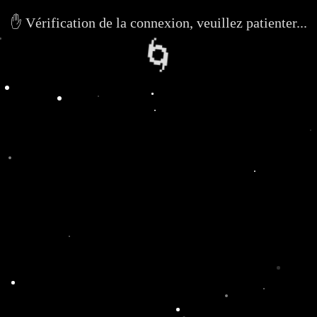
Vérifié en 4091ms
✅