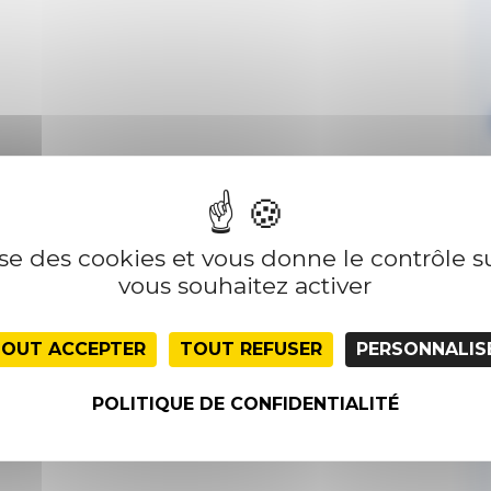
lise des cookies et vous donne le contrôle 
vous souhaitez activer
TOUT ACCEPTER
TOUT REFUSER
PERSONNALIS
POLITIQUE DE CONFIDENTIALITÉ