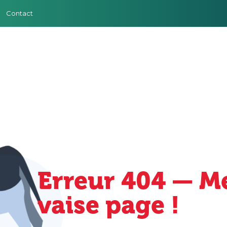
Contact
Erreur 404 — M
vaise page !