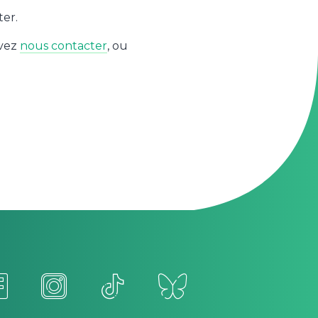
er.
uvez
nous contacter
, ou