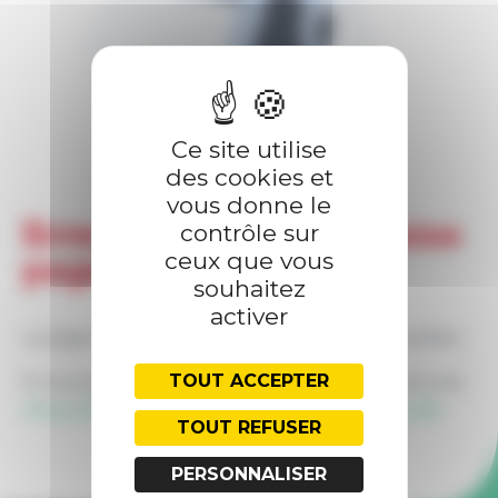
PRESTATIONS
FORMATIONS
Ce site utilise
des cookies et
vous donne le
Erreur 404 — Meuh-vaise
contrôle sur
ceux que vous
page !
souhaitez
activer
La page demandée ne semble pas ou plus exister.
TOUT ACCEPTER
Si vous pensez que c'est une erreur, vous pouvez
nous contacter
, ou retourner à l'
accueil du site
.
TOUT REFUSER
PERSONNALISER