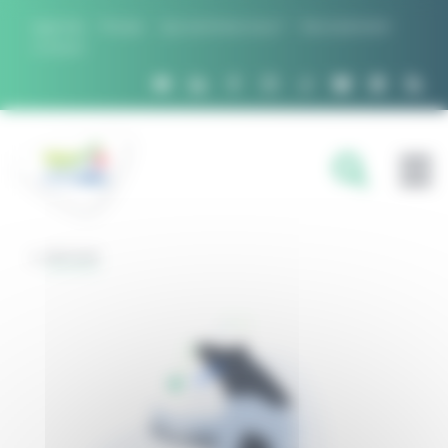
Panneau de gestion des cookies
Agenda
Presse
Qui sommes nous ?
Recrutement
Contact
FILIÈRES
RETOUR
DOMAINES D'EXPERTISE
PROJETS ET RÉSEAUX
OUTILS