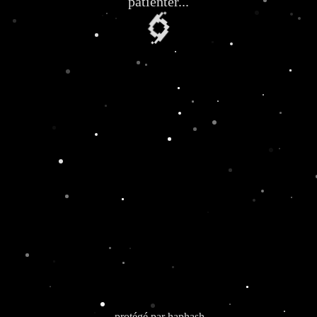
patienter...
🌀
protégé par
haphash