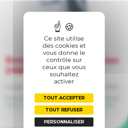
PRESTATIONS
FORMATIONS
Ce site utilise
des cookies et
vous donne le
Erreur 404 — Meuh-vaise
contrôle sur
ceux que vous
page !
souhaitez
activer
La page demandée ne semble pas ou plus exister.
TOUT ACCEPTER
Si vous pensez que c'est une erreur, vous pouvez
nous contacter
, ou retourner à l'
accueil du site
.
TOUT REFUSER
PERSONNALISER