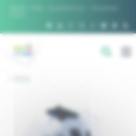
Panneau de gestion des cookies
Agenda
Presse
Qui sommes nous ?
Recrutement
Contact
FILIÈRES
RETOUR
DOMAINES D'EXPERTISE
PROJETS ET RÉSEAUX
OUTILS