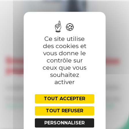
PRESTATIONS
FORMATIONS
Ce site utilise
des cookies et
vous donne le
Erreur 404 — Meuh-vaise
contrôle sur
ceux que vous
page !
souhaitez
activer
La page demandée ne semble pas ou plus exister.
TOUT ACCEPTER
Si vous pensez que c'est une erreur, vous pouvez
nous contacter
, ou retourner à l'
accueil du site
.
TOUT REFUSER
PERSONNALISER