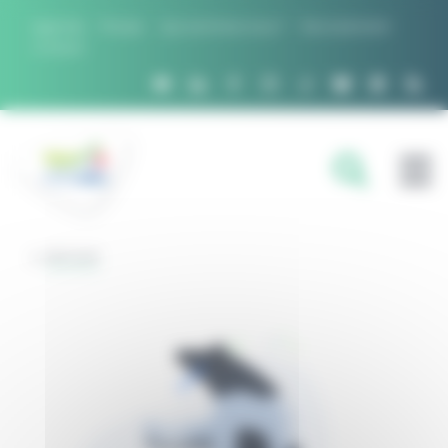
Panneau de gestion des cookies
Agenda
Presse
Qui sommes nous ?
Recrutement
Contact
FILIÈRES
RETOUR
DOMAINES D'EXPERTISE
PROJETS ET RÉSEAUX
OUTILS