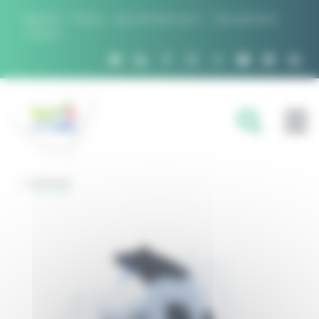
Panneau de gestion des cookies
Agenda
Presse
Qui sommes nous ?
Recrutement
Contact
FILIÈRES
RETOUR
DOMAINES D'EXPERTISE
PROJETS ET RÉSEAUX
OUTILS