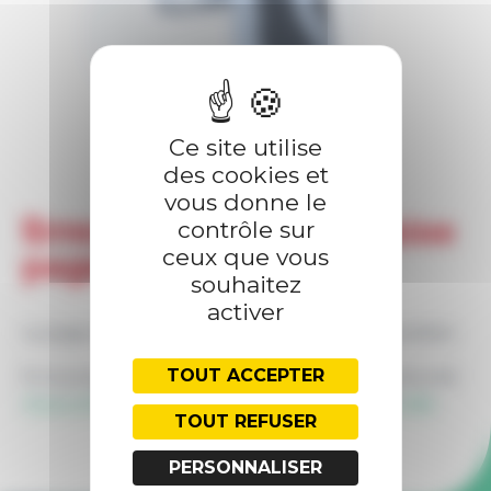
PRESTATIONS
FORMATIONS
Ce site utilise
des cookies et
vous donne le
Erreur 404 — Meuh-vaise
contrôle sur
ceux que vous
page !
souhaitez
activer
La page demandée ne semble pas ou plus exister.
TOUT ACCEPTER
Si vous pensez que c'est une erreur, vous pouvez
nous contacter
, ou retourner à l'
accueil du site
.
TOUT REFUSER
PERSONNALISER