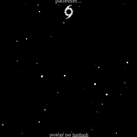
patienter...
🌀
protégé par
haphash