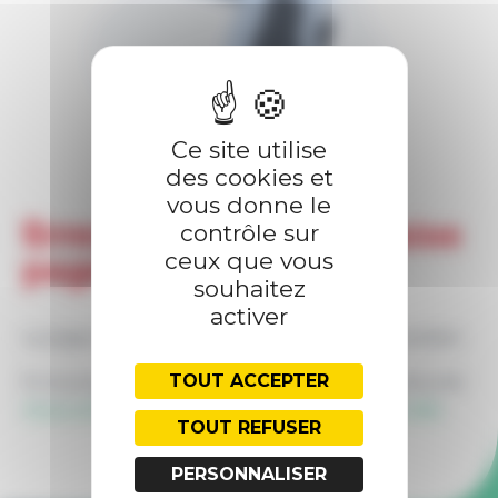
PRESTATIONS
FORMATIONS
Ce site utilise
des cookies et
vous donne le
Erreur 404 — Meuh-vaise
contrôle sur
ceux que vous
page !
souhaitez
activer
La page demandée ne semble pas ou plus exister.
TOUT ACCEPTER
Si vous pensez que c'est une erreur, vous pouvez
nous contacter
, ou retourner à l'
accueil du site
.
TOUT REFUSER
PERSONNALISER