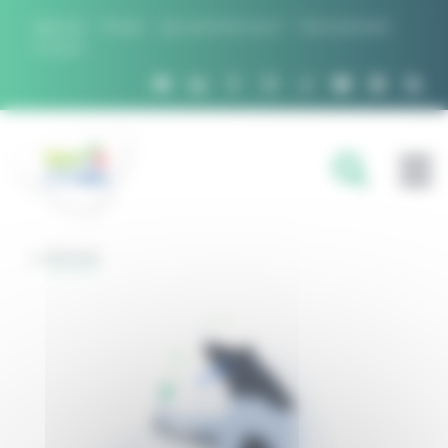
Panneau de gestion des cookies
Agenda
Presse
Qui sommes nous ?
Recrutement
Contact
FILIÈRES
RETOUR
DOMAINES D'EXPERTISE
PROJETS ET RÉSEAUX
OUTILS