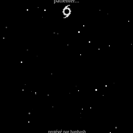
patienter...
🌀
protégé par
haphash