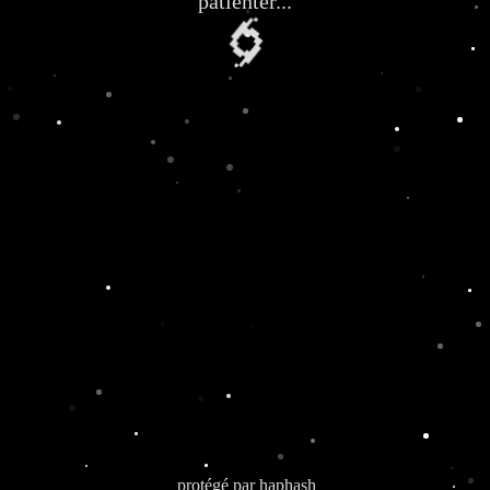
patienter...
🌀
protégé par
haphash