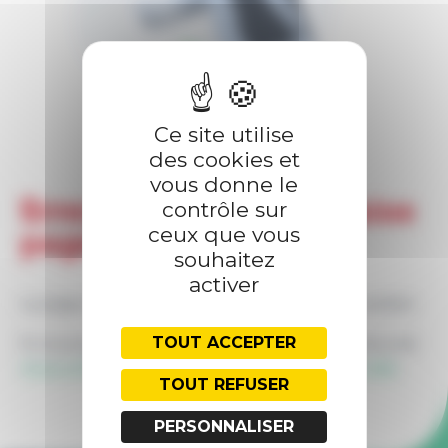
PRESTATIONS
FORMATIONS
Ce site utilise
des cookies et
vous donne le
Erreur 404 — Meuh-vaise
contrôle sur
ceux que vous
page !
souhaitez
activer
La page demandée ne semble pas ou plus exister.
TOUT ACCEPTER
Si vous pensez que c'est une erreur, vous pouvez
nous contacter
, ou retourner à l'
accueil du site
.
TOUT REFUSER
PERSONNALISER