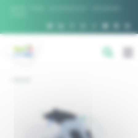
Panneau de gestion des cookies
Agenda
Presse
Qui sommes nous ?
Recrutement
Contact
FILIÈRES
RETOUR
DOMAINES D'EXPERTISE
PROJETS ET RÉSEAUX
OUTILS