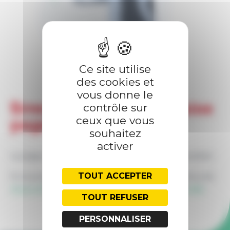
PRESTATIONS
FORMATIONS
Ce site utilise
des cookies et
vous donne le
Erreur 404 — Meuh-vaise
contrôle sur
ceux que vous
page !
souhaitez
activer
La page demandée ne semble pas ou plus exister.
TOUT ACCEPTER
Si vous pensez que c'est une erreur, vous pouvez
nous contacter
, ou retourner à l'
accueil du site
.
TOUT REFUSER
PERSONNALISER