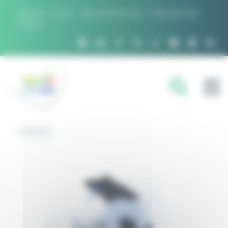
Panneau de gestion des cookies
Agenda
Presse
Qui sommes nous ?
Recrutement
Contact
FILIÈRES
RETOUR
DOMAINES D'EXPERTISE
PROJETS ET RÉSEAUX
OUTILS