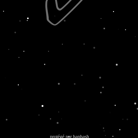
✅
protégé par
haphash